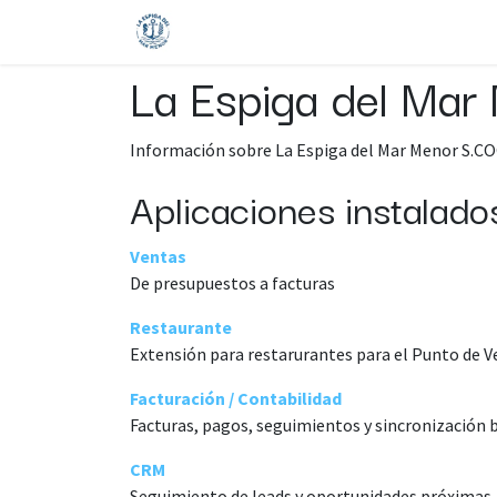
Ir al contenido
Inicio
Servicios
Sobre nosotros
La Espiga del Mar
Información sobre La Espiga del Mar Menor S.COO
Aplicaciones instalado
Ventas
De presupuestos a facturas
Restaurante
Extensión para restarurantes para el Punto de V
Facturación / Contabilidad
Facturas, pagos, seguimientos y sincronización 
CRM
Seguimiento de leads y oportunidades próximas