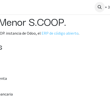
Contáctenos
+ 3
 Menor S.COOP.
P. instancia de Odoo, el
ERP de código abierto
.
s
enta
bancaria