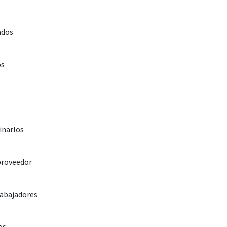
ados
os
inarlos
proveedor
rabajadores
os