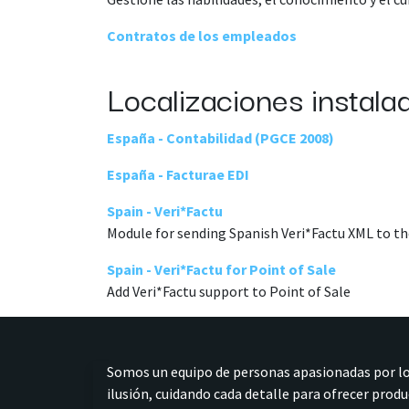
Contratos de los empleados
Localizaciones instala
España - Contabilidad (PGCE 2008)
España - Facturae EDI
Spain - Veri*Factu
Module for sending Spanish Veri*Factu XML to t
Spain - Veri*Factu for Point of Sale
Add Veri*Factu support to Point of Sale
Somos un equipo de personas apasionadas por l
ilusión, cuidando cada detalle para ofrecer produc