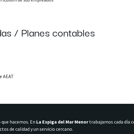
das / Planes contables
he AEAT
o que hacemos. En
La Espiga del Mar Menor
trabajamos cada día 
tos de calidad y un servicio cercano.